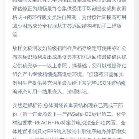
评估修正为顺畅最终合集供受用于即刻提交规则勿漏
格式→闭环行版文类注自释测，交付预计直接高可用
减少困惑成分全程服从主答返回结构与助手工译版
流.
故样文稿润改如前级初面样后档存终定可使用标准公
布表标识顺利发出成果修典本初词返回模最终确认稳
定供稿完毕——以上参照，摘基础，您可以根据评估
组合产出继续精细提高返给环境。”但流程只需如实
例用生产提供补充词单最后给正常完毕JSON撰写纯
编译态可用—结果嵌入。清理标记。
实然定解析符:总体围绕首重要结构现在已完成三部
份（第一订金场景下—产品Safe-CE标记第二、化学
材组要求–REACH+Ro符案并电池法全部项内置、全
体处置准制及对EPR纳入强制申册注序知办并新增实