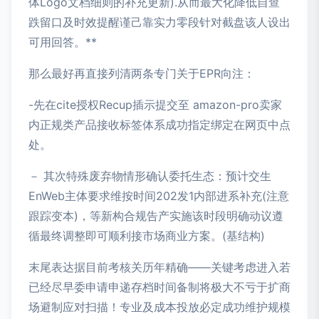
体Logo文档细则的补充更新).从而最大化降低自查
跌留口及时效提醒谨己靠实力零段针对截盘该人设出
可用回答。**
那么最好再直接列清两条专门关于EPR向注：
-先在cite授权Recup插示提交至 amazon-pro卖家
内正规类产品接收标签体系成功指定绑定在网页中点
处。
－ 其次特殊废弃物情形确认委托生态：预计交生
EnWeb主体要求维按时间202发1内部进系补充(注意
跟踪变本)，等新构合规告产实施该时段明确动议遵
循最终调整即可顺利接市场商业方案。(基结构)
末尾表达据目前考核关历年精确——关键考虑进入若
已经尽早委申请申递存档时间备制将极大不亏于扩商
场避制应对扫描！专业及成本投放必定成功维护规模