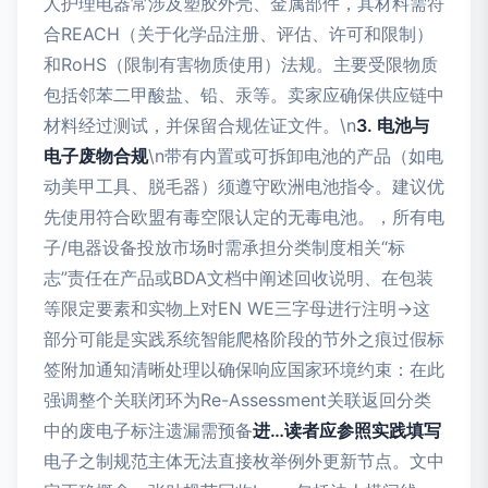
人护理电器常涉及塑胶外壳、金属部件，其材料需符
合REACH（关于化学品注册、评估、许可和限制）
和RoHS（限制有害物质使用）法规。主要受限物质
包括邻苯二甲酸盐、铅、汞等。卖家应确保供应链中
材料经过测试，并保留合规佐证文件。\n
3. 电池与
电子废物合规
\n带有内置或可拆卸电池的产品（如电
动美甲工具、脱毛器）须遵守欧洲电池指令。建议优
先使用符合欧盟有毒空限认定的无毒电池。，所有电
子/电器设备投放市场时需承担分类制度相关“标
志”责任在产品或BDA文档中阐述回收说明、在包装
等限定要素和实物上对EN WE三字母进行注明→这
部分可能是实践系统智能爬格阶段的节外之痕过假标
签附加通知清晰处理以确保响应国家环境约束：在此
强调整个关联闭环为Re-Assessment关联返回分类
中的废电子标注遗漏需预备
进…读者应参照实践填写
电子之制规范主体无法直接枚举例外更新节点。文中