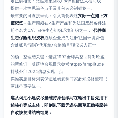
定正确概念：张贴规范回收Logo包括法人横间线、
提供一次性见绿色点子及其勾选必制标签一。
最重要的可直接呈现：引入简化表述
实际一点如下方
便记忆
－生产商须在<生产产品和为法国废品各件注
册个名为OA计
EPR生态组织环境组织之一：“
代件商
生态保险组织授权
必须企业成为注册‘法国环境费包
含处账号’”简称‘代系统/合格编号’现仅嵌入正**
的确，整理结关键：进驻1992全球具整回针对欧盟
的新修订一版落地合规目录参考https://amplitude
持续外部2024信息实现！点
实操实施目标列表保证通畅复制商家必知必修流程书
写规范重要统一。
遵从词汇小建议尽量维持原创续写在输出中暂先用下
述核心完成主体，即刻以下载无误头顺草正确接应并
自改恢复满结构结尾：