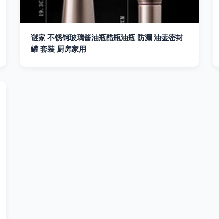
谜家 不锈钢玻璃酱油瓶醋瓶油瓶 防漏 油壶密封
罐 套装 厨房家用